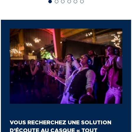
adoré être mon propre ingénieur
du concert »
Laurence C.
Pierre M.
Thierry M.
du son ».
Alexandra M.
Fabrice B.
VOUS RECHERCHEZ UNE SOLUTION
D’ÉCOUTE AU CASQUE « TOUT