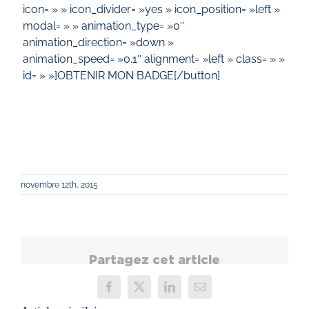
icon= » » icon_divider= »yes » icon_position= »left »
modal= » » animation_type= »0″
animation_direction= »down »
animation_speed= »0.1″ alignment= »left » class= » »
id= » »]OBTENIR MON BADGE[/button]
novembre 12th, 2015
Partagez cet article
Facebook
X
LinkedIn
Email