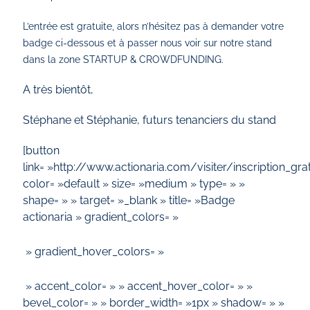
L’entrée est gratuite, alors n’hésitez pas à demander votre
badge ci-dessous et à passer nous voir sur notre stand
dans la zone STARTUP & CROWDFUNDING.
A très bientôt,
Stéphane et Stéphanie, futurs tenanciers du stand
[button
link= »http://www.actionaria.com/visiter/inscription_gra
color= »default » size= »medium » type= » »
shape= » » target= »_blank » title= »Badge
actionaria » gradient_colors= »
» gradient_hover_colors= »
» accent_color= » » accent_hover_color= » »
bevel_color= » » border_width= »1px » shadow= » »