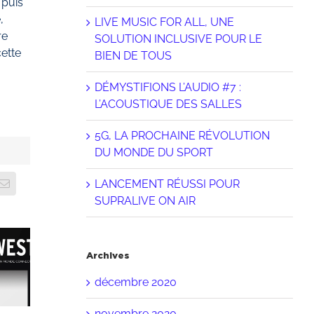
 puis
,
LIVE MUSIC FOR ALL, UNE
re
SOLUTION INCLUSIVE POUR LE
cette
BIEN DE TOUS
DÉMYSTIFIONS L’AUDIO #7 :
L’ACOUSTIQUE DES SALLES
5G, LA PROCHAINE RÉVOLUTION
DU MONDE DU SPORT
LANCEMENT RÉUSSI POUR
dIn
Email
LIVE
SUPRALIVE ON AIR
USIC
DÉMYSTIFIONS
5G, LA
R ALL,
L’AUDIO
PROCHAI
Archives
UNE
#7 :
RÉVOLUT
LUTION
décembre 2020
L’ACOUSTIQUE
DU
LUSIVE
DES
MONDE
novembre 2020