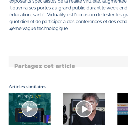
exposants spécialistes de la réalité virtuelle, augmentée
il ouvrira ses portes au grand public durant le week-end.
éducation, santé… Virtuality est l’occasion de tester les
quotidien et de participer à des conférences et des écha
4ème vague technologique.
Partagez cet article
Articles similaires
DÉMYSTIFIONS
5G, LA
,
L’AUDIO
PROCHAINE
#7 :
RÉVOLUTION
N
L’ACOUSTIQUE
DU
E
DES
MONDE