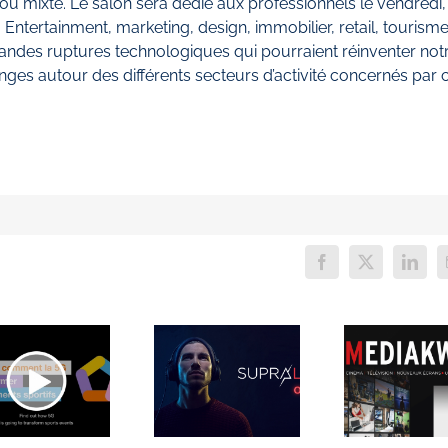
 ou mixte. Le salon sera dédié aux professionnels le vendredi,
 Entertainment, marketing, design, immobilier, retail, tourisme
 grandes ruptures technologiques qui pourraient réinventer not
nges autour des différents secteurs d’activité concernés par 
Facebook
X
Linke
M
MEDIAKWEST
LANCEMENT
FO
: LE
RÉUSSI
SPORT
POUR
SO
PREND LA
SUPRALIVE
INC
VAGUE DE