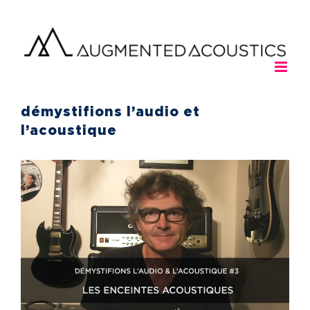
Passer
au
contenu
démystifions l’audio et
l’acoustique