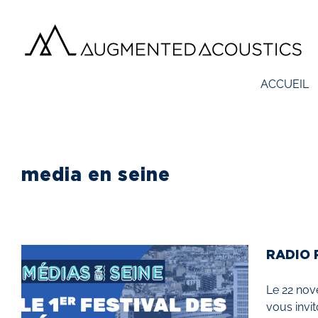
Passer
au
contenu
ACCUEIL
media en seine
RADIO 
Le 22 nov
vous invit