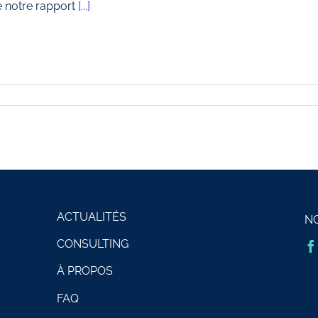
 notre rapport
[...]
ACTUALITÉS
N
CONSULTING
À PROPOS
FAQ