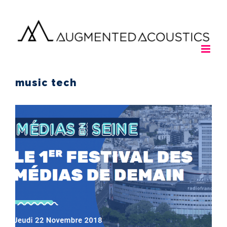
Passer
au
contenu
music tech