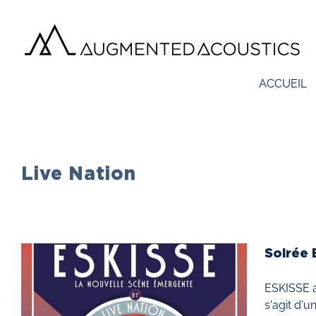
Passer
au
contenu
ACCUEIL
Live Nation
Soirée 
ESKISSE a
s'agit d'u