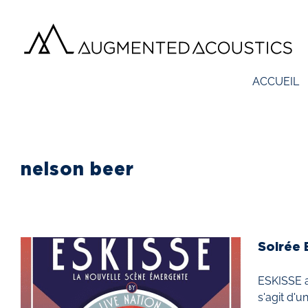
Passer
au
contenu
ACCUEIL
nelson beer
Soirée 
ESKISSE a
s'agit d'u